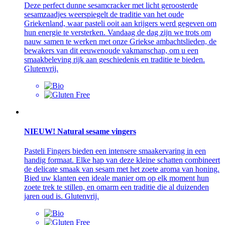
Deze perfect dunne sesamcracker met licht geroosterde
sesamzaadjes weerspiegelt de traditie van het oude
Griekenland, waar pasteli ooit aan krijgers werd gegeven om
hun energie te versterken. Vandaag de dag zijn we trots om
nauw samen te werken met onze Griekse ambachtslieden, de
bewakers van dit eeuwenoude vakmanschap, om u een
smaakbeleving rijk aan geschiedenis en traditie te bieden.
Glutenvrij.
NIEUW! Natural sesame vingers
Pasteli Fingers bieden een intensere smaakervaring in een
handig formaat. Elke hap van deze kleine schatten combineert
de delicate smaak van sesam met het zoete aroma van honing.
Bied uw klanten een ideale manier om op elk moment hun
zoete trek te stillen, en omarm een traditie die al duizenden
jaren oud is. Glutenvrij.