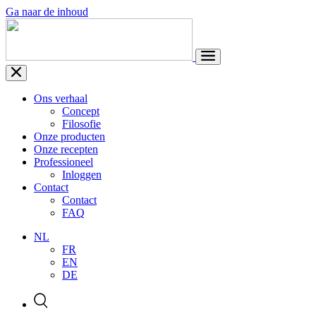
Ga naar de inhoud
Ons verhaal
Concept
Filosofie
Onze producten
Onze recepten
Professioneel
Inloggen
Contact
Contact
FAQ
NL
FR
EN
DE